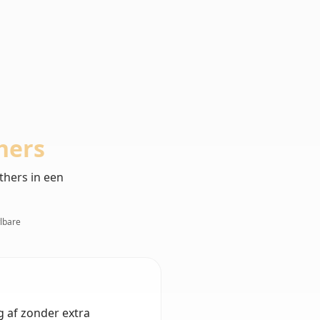
hers
thers in een
wlbare
ng af zonder extra